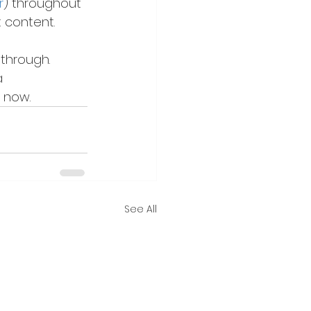
r
) throughout 
 content. 
 through. 
a 
 now.
See All