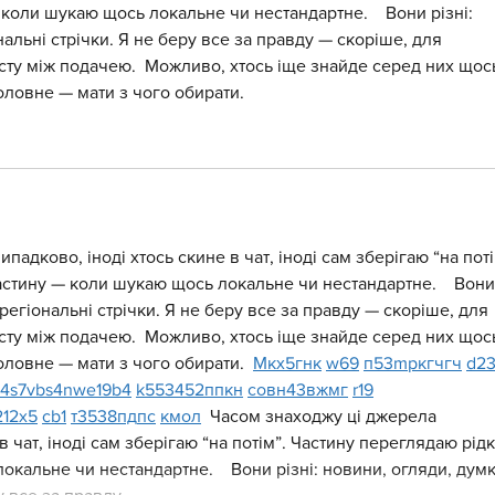
коли шукаю щось локальне чи нестандартне.    Вони різні: 
альні стрічки. Я не беру все за правду — скоріше, для 
сту між подачею.  Можливо, хтось іще знайде серед них щос
оловне — мати з чого обирати. 
адково, іноді хтось скине в чат, іноді сам зберігаю “на поті
астину — коли шукаю щось локальне чи нестандартне.    Вони
 регіональні стрічки. Я не беру все за правду — скоріше, для 
сту між подачею.  Можливо, хтось іще знайде серед них щос
оловне — мати з чого обирати.  
М
к
х
5
г
нк
w69
п
53
mp
кг
чг
ч
d2
4
s7
vb
s4
nw
e19
b4
k55
34
52
пп
кн
с
о
вн
43
вж
мг
r19
21
2x5
cb1
т
35
38
пд
пс
км
ол
  Часом знаходжу ці джерела 
в чат, іноді сам зберігаю “на потім”. Частину переглядаю рідк
кальне чи нестандартне.    Вони різні: новини, огляди, думк