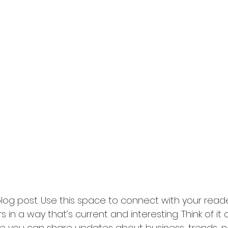
og post. Use this space to connect with your read
 in a way that’s current and interesting. Think of it
e you can share updates about business, trends, n