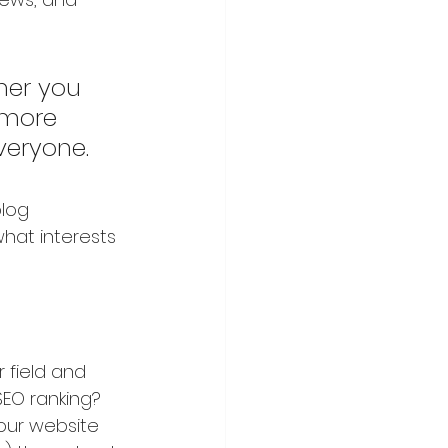
her you 
 more 
everyone.
log 
hat interests 
 field and 
SEO ranking? 
our website 