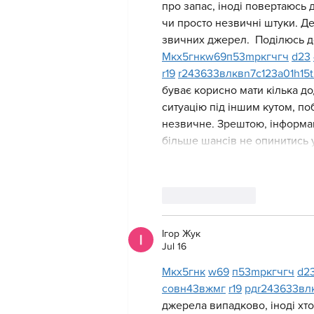
про запас, іноді повертаюсь д
чи просто незвичні штуки. Де
звичних джерел.  Поділюсь д
М
к
х
5
г
нк
w69
п
53
mp
кг
чг
ч
d23
r19
r24
36
33
вл
кв
n7
c123
a01
h15
буває корисно мати кілька до
ситуацію під іншим кутом, по
незвичне. Зрештою, інформаці
більше шансів не опинитись 
Like
Reply
Ігор Жук
Jul 16
М
к
х
5
г
нк
w69
п
53
mp
кг
чг
ч
d2
с
о
вн
43
вж
мг
r19
рд
r24
36
33
вл
джерела випадково, іноді хтос