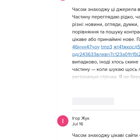
Часом знаходжу ці джерела вип
Частину переглядаю рідко, ч
різні: новини, огляди, думки,
порівняння та пошуку контра
цікаве або принаймні нове. Г
46
н
чн
47
чо
у
tmp3
жт
41
ж
кр
сд
5
рд
r24
36
33
вл
кв
n7
c123
a01
h15
t
випадково, іноді хтось скине 
частину — коли шукаю щось ло
регіональні стрічки. Я не бе
Like
Reply
Ігор Жук
Jul 16
Часом знаходжу цікаві сайти 