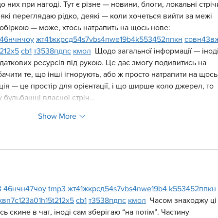
о них при нагоді. Тут є різне — новини, блоги, локальні стріч
які переглядаю рідко, деякі — коли хочеться вийти за межі 
обіркою — може, хтось натрапить на щось нове:  
46
н
чн
чо
у
жт
41
ж
кр
сд
54
s7
vb
s4
nw
e19
b4
k55
34
52
пп
кн
с
о
вн
43
в
t21
2x5
cb1
т
35
38
пд
пс
км
ол
  Щодо загальної інформації — іноді
даткових ресурсів під рукою. Це дає змогу подивитись на 
бачити те, що інші ігнорують, або ж просто натрапити на щось
я — це простір для орієнтації, і що ширше коло джерел, то 
у бульбашці власної стріч…
Show More
3
46
н
чн
47
чо
у
tmp3
жт
41
ж
кр
сд
54
s7
vb
s4
nw
e19
b4
k55
34
52
пп
кн
кв
n7
c123
a01
h15
t21
2x5
cb1
т
35
38
пд
пс
км
ол
  Часом знаходжу ці
ь скине в чат, іноді сам зберігаю “на потім”. Частину 