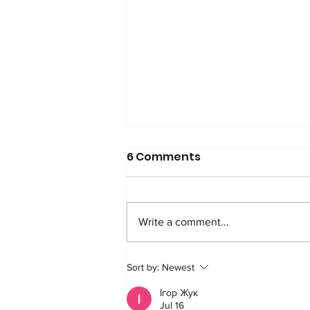
6 Comments
Write a comment...
Join Our New Program:
Sort by:
Newest
Forest Recovery
Ігор Жук
Jul 16