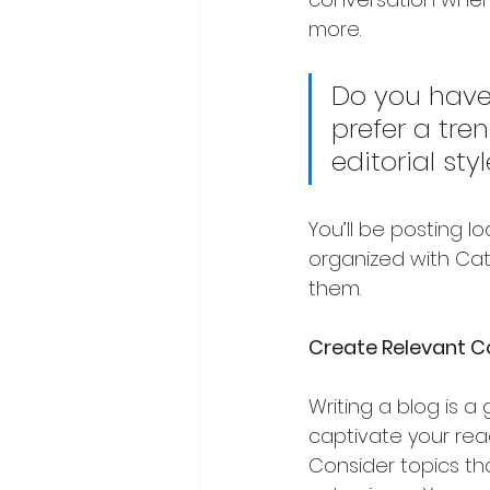
more.
Do you have
prefer a tre
editorial sty
You’ll be posting 
organized with Cate
them. 
Create Relevant C
Writing a blog is a 
captivate your read
Consider topics th