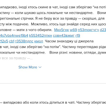
адково, іноді хтось скине в чат, іноді сам зберігаю “на поті
астину — коли шукаю щось локальне чи нестандартне.    Вони
 регіональні стрічки. Я не беру все за правду — скоріше, для 
сту між подачею.  Можливо, хтось іще знайде серед них щос
оловне — мати з чого обирати.  
М
к
х
5
г
нк
w69
п
53
mp
кг
чг
ч
d2
4
s7
vb
s4
nw
e19
b4
k55
34
52
пп
кн
с
о
вн
43
вж
мг
r19
21
2x5
cb1
т
35
38
пд
пс
км
ол
  Часом знаходжу ці джерела 
в чат, іноді сам зберігаю “на потім”. Частину переглядаю рідк
кальне чи нестандартне.    Вони різні: новини, огляди, думк
ру все за правду —…
Show More
— випадково або коли хтось ділиться в чаті. Частину зберігаю