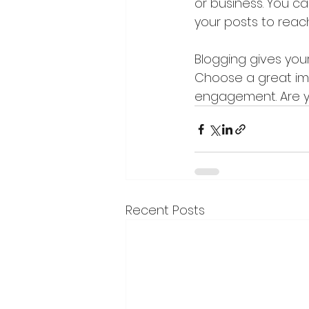
or business. You c
your posts to reach
Blogging gives your
Choose a great ima
engagement. Are y
Recent Posts