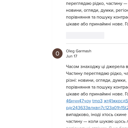
переглядаю рідко, частину — 
новини, огляди, думки, регіон
порівняння та пошуку контра
цікаве або принаймні нове. Г
Like
Reply
Oleg Garmash
Jun 17
Часом знаходжу ці джерела вип
Частину переглядаю рідко, ч
різні: новини, огляди, думки,
порівняння та пошуку контра
цікаве або принаймні нове. Г
46
н
чн
47
чо
у
tmp3
жт
41
ж
кр
сд
5
рд
r24
36
33
вл
кв
n7
c123
a01
h15
t
випадково, іноді хтось скине 
частину — коли шукаю щось ло