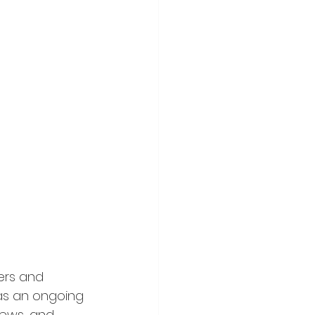
ers and 
 as an ongoing 
ews, and 